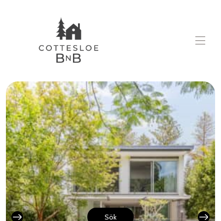
Start
Samtliga fastigheter
▾
Handla om
Kontakta oss
Blogg
Sök